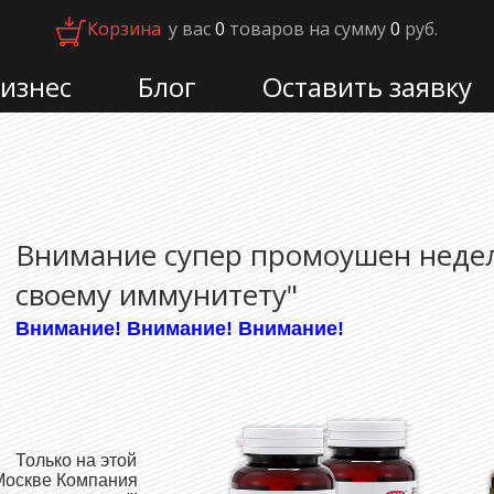
Корзина
:
у вас
0
товаров
на сумму
0
руб.
изнес
Блог
Оставить заявку
Внимание супер промоушен недел
своему иммунитету"
Внимание! Внимание! Внимание!
Только на этой
 Москве Компания