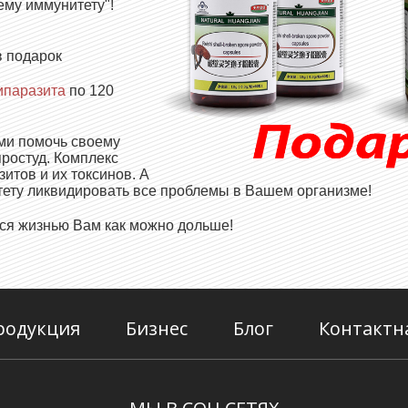
ему иммунитету"!
в подарок
ипаразита
по 120
ми помочь своему
простуд. Комплекс
итов и их токсинов. А
тету ликвидировать все проблемы в Вашем организме!
ься жизнью Вам как можно дольше!
родукция
Бизнес
Блог
Контактн